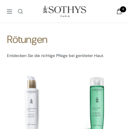
Direkt
Sothys
zum
0
Navigation
Deutschland
Inhalt
&
Österreich
Rötungen
Entdecken Sie die richtige Pflege bei geröteter Haut.